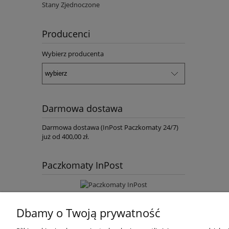
Stany Zjednoczone
Producenci
Wybierz producenta
Darmowa dostawa
Darmowa dostawa (InPost Paczkomaty 24/7)
już od 400,00 zł.
Paczkomaty InPost
Dbamy o Twoją prywatność