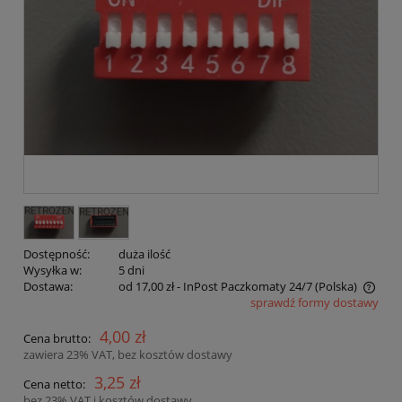
Dostępność:
duża ilość
Wysyłka w:
5 dni
Dostawa:
od 17,00 zł
- InPost Paczkomaty 24/7
(Polska)
sprawdź formy dostawy
Cena nie zawiera ewentualnych kosztów płatności
4,00 zł
Cena brutto:
zawiera 23% VAT, bez kosztów dostawy
3,25 zł
Cena netto:
bez 23% VAT i kosztów dostawy