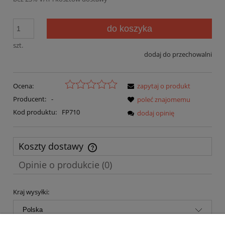
do koszyka
szt.
dodaj do przechowalni
Ocena:
zapytaj o produkt
Producent:
-
poleć znajomemu
Kod produktu:
FP710
dodaj opinię
Koszty dostawy
Cena nie zawiera ewentualnych kosztów płatności
Opinie o produkcie (0)
Kraj wysyłki: