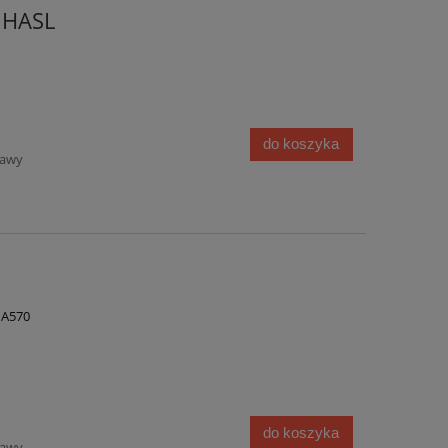
 HASL
do koszyka
tawy
 A570
do koszyka
tawy