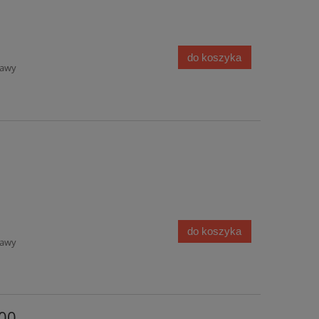
do koszyka
tawy
do koszyka
tawy
00