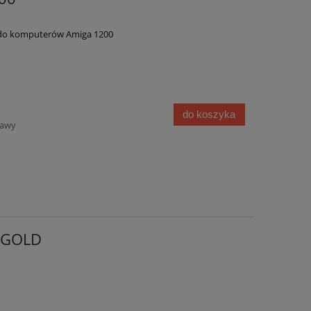
do komputerów Amiga 1200
do koszyka
tawy
 GOLD