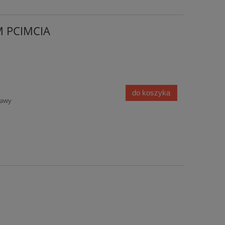
 PCIMCIA
do koszyka
tawy