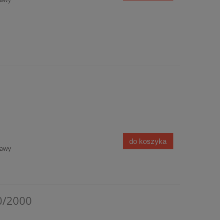
do koszyka
tawy
0/2000