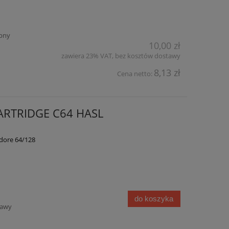
pny
10,00 zł
zawiera 23% VAT, bez kosztów dostawy
8,13 zł
Cena netto:
ARTRIDGE C64 HASL
dore 64/128
do koszyka
tawy