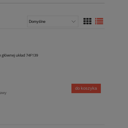
e głównej układ 74F139
do koszyka
tawy