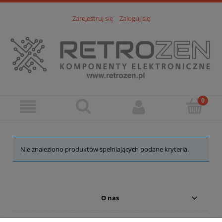
Zarejestruj się
Zaloguj się
Nie znaleziono produktów spełniających podane kryteria.
O nas