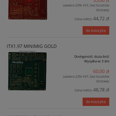
zawiera 23% VAT, bez kosztów
dostawy
44,72 zł
Cena netto:
do koszyka
ITX1.97 MINIMIG GOLD
Dostępność:
duża ilość
Wysyłka w:
5 dni
60,00 zł
zawiera 23% VAT, bez kosztów
dostawy
48,78 zł
Cena netto:
do koszyka