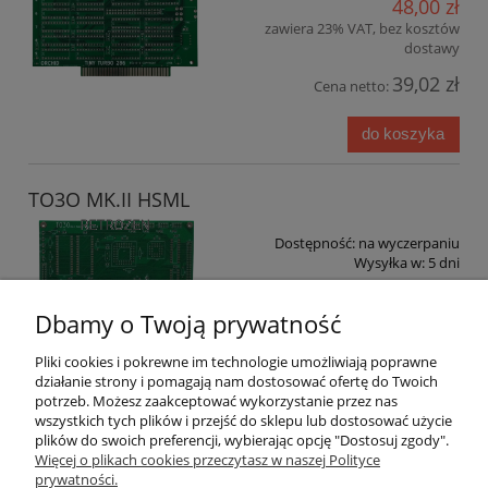
48,00 zł
zawiera 23% VAT, bez kosztów
dostawy
39,02 zł
Cena netto:
do koszyka
TO3O MK.II HSML
Dostępność:
na wyczerpaniu
Wysyłka w:
5 dni
35,00 zł
Dbamy o Twoją prywatność
zawiera 23% VAT, bez kosztów
dostawy
Pliki cookies i pokrewne im technologie umożliwiają poprawne
28,46 zł
działanie strony i pomagają nam dostosować ofertę do Twoich
Cena netto:
potrzeb. Możesz zaakceptować wykorzystanie przez nas
wszystkich tych plików i przejść do sklepu lub dostosować użycie
do koszyka
plików do swoich preferencji, wybierając opcję "Dostosuj zgody".
Więcej o plikach cookies przeczytasz w naszej Polityce
prywatności.