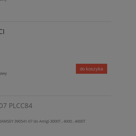
CI
do koszyka
tawy
07 PLCC84
RAMSEY 390541-07 do Amigi 3000T , 4000 , 4000T