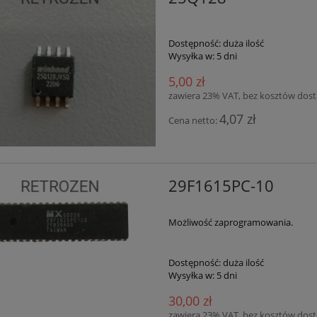
Dostępność:
duża ilość
Wysyłka w:
5 dni
5,00 zł
zawiera 23% VAT, bez kosztów dos
4,07 zł
Cena netto:
29F1615PC-10
Możliwość zaprogramowania.
Dostępność:
duża ilość
Wysyłka w:
5 dni
30,00 zł
zawiera 23% VAT, bez kosztów dos