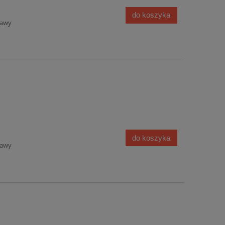
do koszyka
tawy
do koszyka
tawy