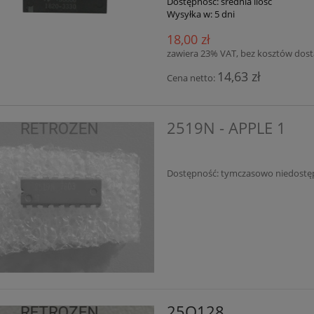
Dostępność:
średnia ilość
Wysyłka w:
5 dni
18,00 zł
zawiera 23% VAT, bez kosztów dos
14,63 zł
Cena netto:
2519N - APPLE 1
Dostępność:
tymczasowo niedostę
25Q128