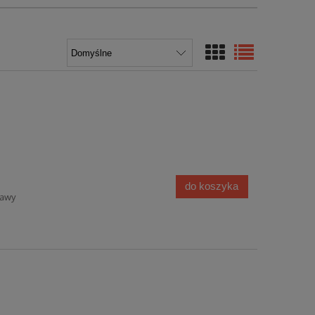
do koszyka
tawy