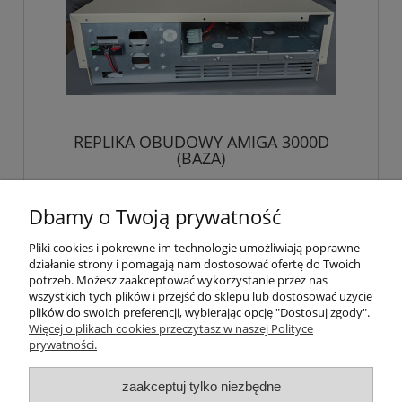
REPLIKA OBUDOWY AMIGA 3000D
(BAZA)
2 200,00 zł
Dbamy o Twoją prywatność
zawiera 23% VAT, bez kosztów dostawy
Pliki cookies i pokrewne im technologie umożliwiają poprawne
1 788,62 zł
Cena netto:
działanie strony i pomagają nam dostosować ofertę do Twoich
potrzeb. Możesz zaakceptować wykorzystanie przez nas
do koszyka
wszystkich tych plików i przejść do sklepu lub dostosować użycie
plików do swoich preferencji, wybierając opcję "Dostosuj zgody".
Więcej o plikach cookies przeczytasz w naszej Polityce
prywatności.
zaakceptuj tylko niezbędne