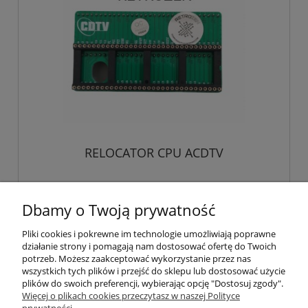
RELOCATOR CPU ACDTV
42,00 zł
Dbamy o Twoją prywatność
zawiera 23% VAT, bez kosztów dostawy
Pliki cookies i pokrewne im technologie umożliwiają poprawne
34,15 zł
Cena netto:
działanie strony i pomagają nam dostosować ofertę do Twoich
potrzeb. Możesz zaakceptować wykorzystanie przez nas
do koszyka
wszystkich tych plików i przejść do sklepu lub dostosować użycie
plików do swoich preferencji, wybierając opcję "Dostosuj zgody".
Więcej o plikach cookies przeczytasz w naszej Polityce