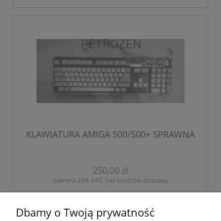
KLAWIATURA AMIGA 500/500+ SPRAWNA
250,00 zł
zawiera 23% VAT, bez kosztów dostawy
203,25 zł
Cena netto:
Dbamy o Twoją prywatność