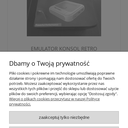
EMULATOR KONSOL RETRO
Dbamy o Twoją prywatność
299,00 zł
Pliki cookies i pokrewne im technologie umożliwiają poprawne
zawiera 23% VAT, bez kosztów dostawy
działanie strony i pomagają nam dostosować ofertę do Twoich
potrzeb. Możesz zaakceptować wykorzystanie przez nas
243,09 zł
Cena netto:
wszystkich tych plików i przejść do sklepu lub dostosować użycie
plików do swoich preferencji, wybierając opcję "Dostosuj zgody".
Więcej o plikach cookies przeczytasz w naszej Polityce
prywatności.
zaakceptuj tylko niezbędne
O nas