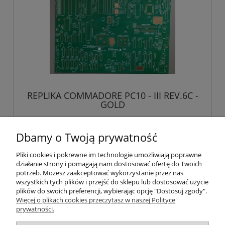
REPLIKA COMMADORE PC10 - III REV.6C -
GOLD
150,00 zł
Dbamy o Twoją prywatność
zawiera 23% VAT, bez kosztów dostawy
Pliki cookies i pokrewne im technologie umożliwiają poprawne
121,95 zł
Cena netto:
działanie strony i pomagają nam dostosować ofertę do Twoich
potrzeb. Możesz zaakceptować wykorzystanie przez nas
do koszyka
wszystkich tych plików i przejść do sklepu lub dostosować użycie
plików do swoich preferencji, wybierając opcję "Dostosuj zgody".
Więcej o plikach cookies przeczytasz w naszej Polityce
prywatności.