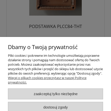
PODSTAWKA PLCC84-THT
5,00 zł
Dbamy o Twoją prywatność
zawiera 23% VAT, bez kosztów dostawy
Pliki cookies i pokrewne im technologie umożliwiają poprawne
4,07 zł
Cena netto:
działanie strony i pomagają nam dostosować ofertę do Twoich
potrzeb. Możesz zaakceptować wykorzystanie przez nas
do koszyka
wszystkich tych plików i przejść do sklepu lub dostosować użycie
plików do swoich preferencji, wybierając opcję "Dostosuj zgody".
Więcej o plikach cookies przeczytasz w naszej Polityce
prywatności.
zaakceptuj tylko niezbędne
O nas
dostosuj zgody