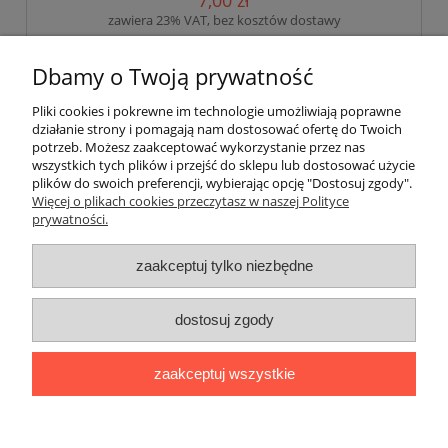
zawiera 23% VAT, bez kosztów dostawy
5,69 zł
Cena netto:
Dbamy o Twoją prywatność
do koszyka
Pliki cookies i pokrewne im technologie umożliwiają poprawne
działanie strony i pomagają nam dostosować ofertę do Twoich
potrzeb. Możesz zaakceptować wykorzystanie przez nas
wszystkich tych plików i przejść do sklepu lub dostosować użycie
«
1
...
28
29
30
31
32
...
40
plików do swoich preferencji, wybierając opcję "Dostosuj zgody".
»
Więcej o plikach cookies przeczytasz w naszej Polityce
prywatności.
zaakceptuj tylko niezbędne
O nas
dostosuj zgody
Obsługa klienta
zaakceptuj wszystkie
Moje konto
pokaż pełną wersję strony