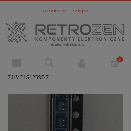
Zarejestruj się
Zaloguj się
74LVC1G125SE-7