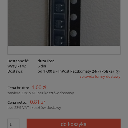
Dostępność:
duża ilość
Wysyłka w:
5 dni
Dostawa:
od 17,00 zł
- InPost Paczkomaty 24/7
(Polska)
sprawdź formy dostawy
Cena nie zawiera ewentualnych kosztów płatności
1,00 zł
Cena brutto:
zawiera 23% VAT, bez kosztów dostawy
0,81 zł
Cena netto:
bez 23% VAT i kosztów dostawy
do koszyka