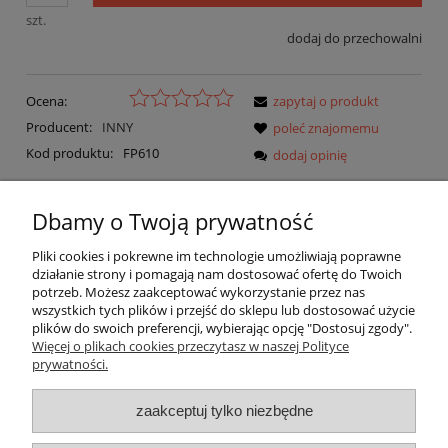
szt.
dodaj do przechowalni
Ocena:
zapytaj o produkt
Producent:
INNY
poleć znajomemu
Kod produktu:
FP610
dodaj opinię
Dbamy o Twoją prywatność
Opis
Koszty dostawy
Pliki cookies i pokrewne im technologie umożliwiają poprawne
Cena nie zawiera ewentualnych kosztów płatności
działanie strony i pomagają nam dostosować ofertę do Twoich
Opinie o produkcie (0)
potrzeb. Możesz zaakceptować wykorzystanie przez nas
wszystkich tych plików i przejść do sklepu lub dostosować użycie
plików do swoich preferencji, wybierając opcję "Dostosuj zgody".
Więcej o plikach cookies przeczytasz w naszej Polityce
Cena za sztukę.
prywatności.
zaakceptuj tylko niezbędne
O nas