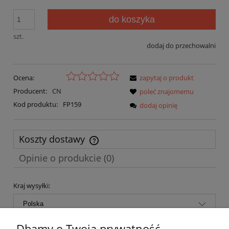
do koszyka
szt.
dodaj do przechowalni
Ocena:
zapytaj o produkt
Producent:
CN
poleć znajomemu
Kod produktu:
FP159
dodaj opinię
Koszty dostawy
Cena nie zawiera ewentualnych kosztów płatności
Opinie o produkcie (0)
Kraj wysyłki:
Dbamy o Twoją prywatność