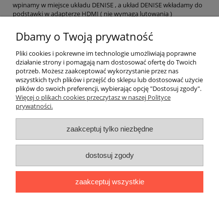
wpinamy w miejsce układu DENISE , a układ DENISE wkładamy do
podstawki w adapterze HDMI ( nie wymaga lutowania )
Nie koliduje z żadnymi kartami i Relocatorami CPU
Dbamy o Twoją prywatność
Pliki cookies i pokrewne im technologie umożliwiają poprawne
dokumentacja
działanie strony i pomagają nam dostosować ofertę do Twoich
potrzeb. Możesz zaakceptować wykorzystanie przez nas
wszystkich tych plików i przejść do sklepu lub dostosować użycie
plików do swoich preferencji, wybierając opcję "Dostosuj zgody".
https://drive.google.com/file/d/1m9cmq5l7FJ-9GF_nG0PL0M2IYe-
Więcej o plikach cookies przeczytasz w naszej Polityce
-1GBP/view?usp=sharing
prywatności.
zaakceptuj tylko niezbędne
O nas
dostosuj zgody
Obsługa klienta
zaakceptuj wszystkie
Moje konto
pokaż pełną wersję strony