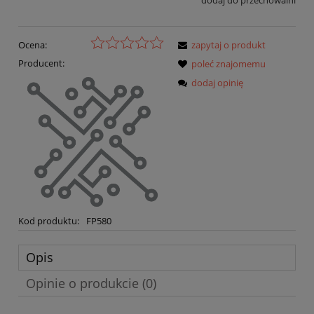
dodaj do przechowalni
Ocena:
zapytaj o produkt
Producent:
poleć znajomemu
dodaj opinię
Kod produktu:
FP580
Opis
Opinie o produkcie (0)