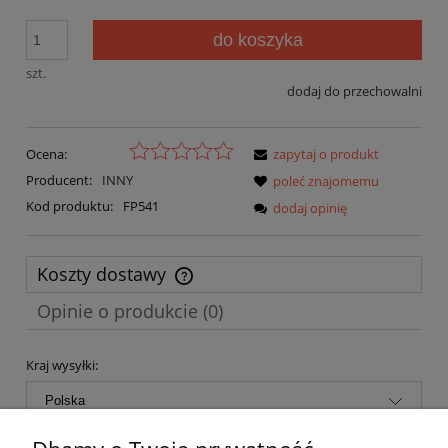
do koszyka
szt.
dodaj do przechowalni
Ocena:
zapytaj o produkt
Producent:
INNY
poleć znajomemu
Kod produktu:
FP541
dodaj opinię
Koszty dostawy
Cena nie zawiera ewentualnych kosztów płatności
Opinie o produkcie (0)
Kraj wysyłki: