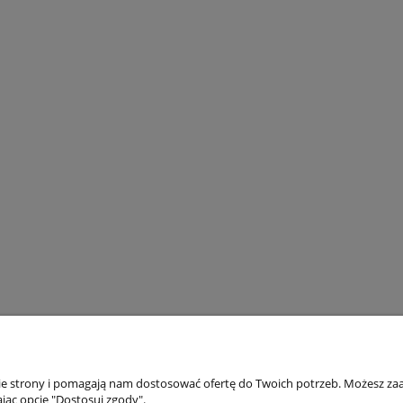
nie strony i pomagają nam dostosować ofertę do Twoich potrzeb. Możesz zaa
jąc opcję "Dostosuj zgody".