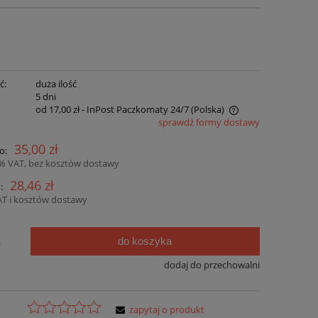
ć:
duża ilość
:
5 dni
od 17,00 zł
- InPost Paczkomaty 24/7
(Polska)
sprawdź formy dostawy
Cena nie zawiera ewentualnych kosztów
35,00 zł
o:
płatności
3% VAT, bez kosztów dostawy
28,46 zł
:
AT i kosztów dostawy
do koszyka
.
dodaj do przechowalni
zapytaj o produkt