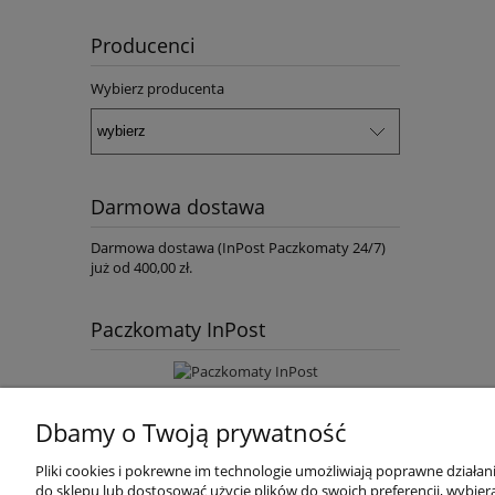
Producenci
Wybierz producenta
Darmowa dostawa
Darmowa dostawa (InPost Paczkomaty 24/7)
już od 400,00 zł.
Paczkomaty InPost
Dbamy o Twoją prywatność
Pliki cookies i pokrewne im technologie umożliwiają poprawne działa
do sklepu lub dostosować użycie plików do swoich preferencji, wybiera