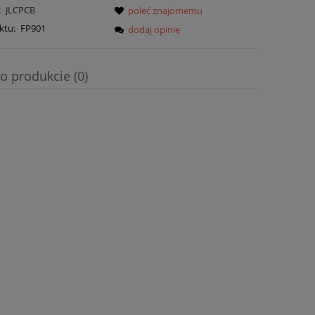
:
JLCPCB
poleć znajomemu
ktu:
FP901
dodaj opinię
o produkcie (0)
a ewentualnych kosztów