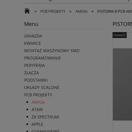
»
»
»
PCB PROJEKTY
AMIGA
PISTORM B PCB AM
Menu
PISTOR
nowość
GNIAZDA
KWARCE
MONTAŻ MASZYNOWY SMD
PROGRAMOWANIE
PERYFERIA
ZŁĄCZA
PODSTAWKI
UKŁADY SCALONE
PCB PROJEKTY
AMIGA
ATARI
ZX SPECTRUM
APPLE
COMMODORE