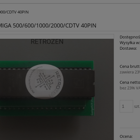
000/CDTV 40PIN
IGA 500/600/1000/2000/CDTV 40PIN
Dostępnoś
Wysyłka w
Dostawa:
Cena brutt
zawiera 2
Cena netto
bez 23% V
szt
Ocena: