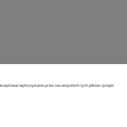
kceptować wykorzystanie przez nas wszystkich tych plików i przejść
e konto
e zamówienia
wienia konta
ione