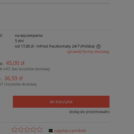
ć:
na wyczerpaniu
:
5 dni
od 17,00 zł
- InPost Paczkomaty 24/7
(Polska)
sprawdź formy dostawy
Cena nie zawiera ewentualnych kosztów
45,00 zł
o:
płatności
3% VAT, bez kosztów dostawy
36,59 zł
:
AT i kosztów dostawy
do koszyka
.
dodaj do przechowalni
zapytaj o produkt