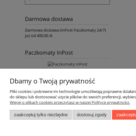
Darmowa dostawa
Darmowa dostawa (InPost Paczkomaty 24/7)
już od 400,00 zł.
Paczkomaty InPost
Dbamy o Twoją prywatność
Pliki cookies i pokrewne im technologie umożliwiają poprawne działa
do sklepu lub dostosować użycie plików do swoich preferencji, wybiera
Więcej o plikach cookies przeczytasz w naszej Polityce prywatności.
O nas
zaakceptuj tylko niezbędne
dostosuj zgody
zaakceptu
Blog
Dane Firmy
Co robimy