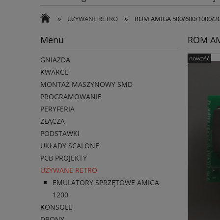
»
»
UŻYWANE RETRO
ROM AMIGA 500/600/1000/2
Menu
ROM AM
nowość
GNIAZDA
KWARCE
MONTAŻ MASZYNOWY SMD
PROGRAMOWANIE
PERYFERIA
ZŁĄCZA
PODSTAWKI
UKŁADY SCALONE
PCB PROJEKTY
UŻYWANE RETRO
EMULATORY SPRZĘTOWE AMIGA
1200
KONSOLE
DRONY