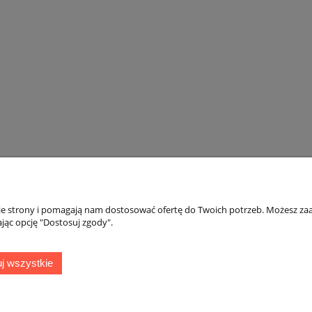
nie strony i pomagają nam dostosować ofertę do Twoich potrzeb. Możesz zaa
jąc opcję "Dostosuj zgody".
Obsługa klienta
Moj
j wszystkie
Regulamin sklepu
Twoj
Kontakt
Usta
Polityka prywatności
Ulub