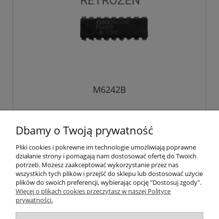
M6242B
18,00 zł
Dbamy o Twoją prywatność
zawiera 23% VAT, bez kosztów dostawy
Pliki cookies i pokrewne im technologie umożliwiają poprawne
14,63 zł
Cena netto:
działanie strony i pomagają nam dostosować ofertę do Twoich
potrzeb. Możesz zaakceptować wykorzystanie przez nas
do koszyka
wszystkich tych plików i przejść do sklepu lub dostosować użycie
plików do swoich preferencji, wybierając opcję "Dostosuj zgody".
Więcej o plikach cookies przeczytasz w naszej Polityce
prywatności.